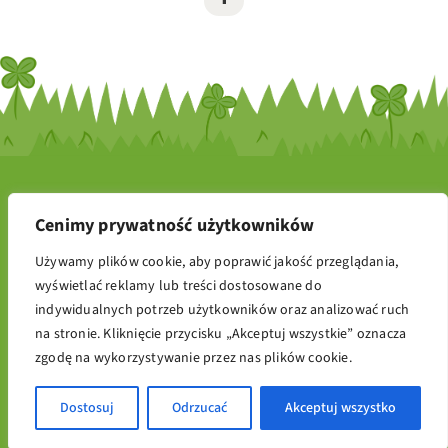
Wszelkie materiały (treści, teksty, ilustracje, zdjęcia, itp.)
Cenimy prywatność użytkowników
przedstawione na stronach Przedszkola "POLANKA" w Bydgoszczy
w obrębie domeny przedszkolepolanka.pl są objęte prawem
Używamy plików cookie, aby poprawić jakość przeglądania,
autorskim i podlegają ochronie na mocy „Ustawy o prawie
wyświetlać reklamy lub treści dostosowane do
autorskim i prawach pokrewnych” z dnia 4 lutego 1994 r. (tekst
indywidualnych potrzeb użytkowników oraz analizować ruch
ujednolicony: Dz.U. 2006 nr 90 poz. 631). Kopiowanie,
na stronie. Kliknięcie przycisku „Akceptuj wszystkie” oznacza
przetwarzanie, rozpowszechnianie tych materiałów w całości lub
zgodę na wykorzystywanie przez nas plików cookie.
w części bez zgody autora jest zabronione.
Design by
TMK Studio
Dostosuj
Odrzucać
Akceptuj wszystko